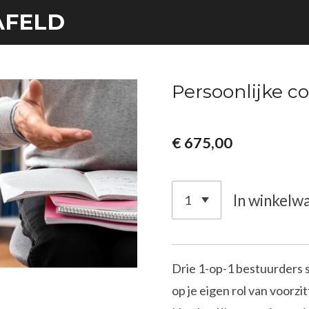
AFELD
Persoonlijke c
€ 675,00
In winkelw
Drie 1-op-1 bestuurders s
op je eigen rol van voorz