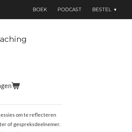
BOEK
PODCAST
BESTEL
oaching
agen
essies om te reflecteren
itter of gespreksdeelnemer.